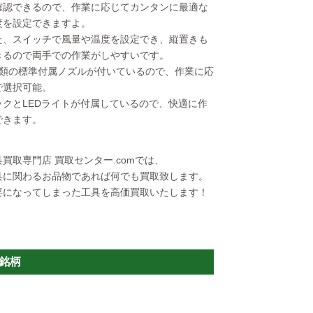
確認できるので、作業に応じてカンタンに最適な
度を設定できますよ。
た、スイッチで風量や温度を設定でき、縦置きも
きるので両手での作業がしやすいです。
種類の標準付属ノズルが付いているので、作業に応
で選択可能。
ックとLEDライトが付属しているので、快適に作
できます。
具買取専門店 買取センター.comでは、
具に関わるお品物であれば何でも買取致します。
要になってしまった工具を高価買取いたします！
取銘柄