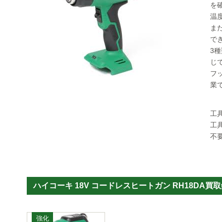
を
温
ま
で
3
じ
フ
業
工
工
不
ハイコーキ 18V コードレスヒートガン RH18DA買
無料査定依頼
強化